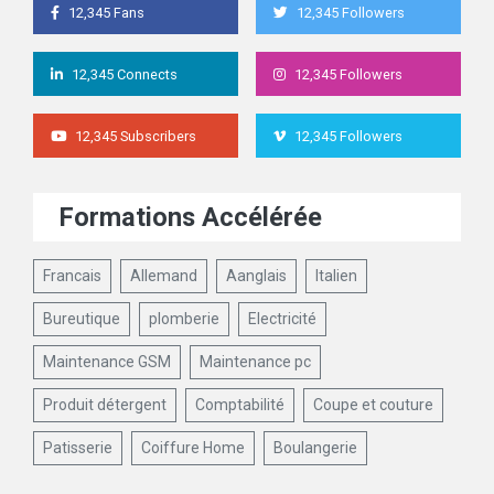
12,345 Fans
12,345 Followers
12,345 Connects
12,345 Followers
12,345 Subscribers
12,345 Followers
Formations Accélérée
Francais
Allemand
Aanglais
Italien
Bureutique
plomberie
Electricité
Maintenance GSM
Maintenance pc
Produit détergent
Comptabilité
Coupe et couture
Patisserie
Coiffure Home
Boulangerie