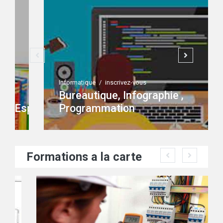
Informatique
/
inscrivez-vous
Bureautique, Infographie ,
spagnole
Programmation
Formations a la carte